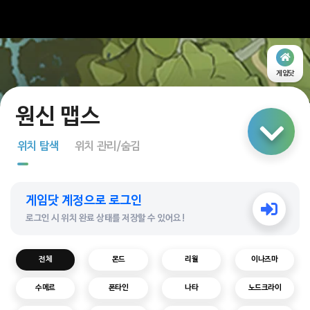
게임닷
링크 공유
위치 탐색
위치 관리/숨김
지도 탐색
게임닷 계정으로 로그인
다중 선택
로그인 시 위치 완료 상태를 저장할 수 있어요!
전체
몬드
리월
이나즈마
수메르
폰타인
나타
노드크라이