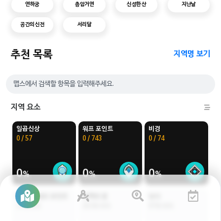
연하궁
층암거연
신성한 산
지난날
공간의 신전
서리달
추천 목록
지역명 보기
지역 요소
일곱신상
워프 포인트
비경
0 / 57
0 / 743
0 / 74
0
0
0
파도 배 워프 포인트
지맥의 꽃
낚시
37개 위치
253개 위치
97개 위치