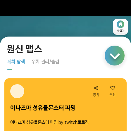
게임닷
링크 공유
위치 탐색
위치 관리/숨김
지도 탐색
다중 선택
3
공유
추천
이나즈마 성유물몬스터 파밍
2
1
이나즈마 성유물몬스터 파밍 by twitch로로쟝