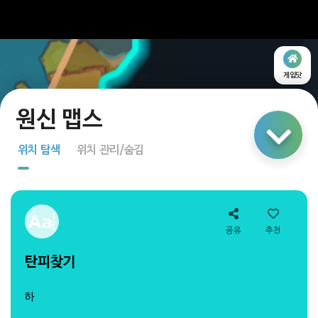
게임닷
링크 공유
위치 탐색
위치 관리/숨김
지도 탐색
다중 선택
공유
추천
탄피찾기
하