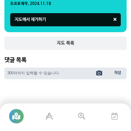
오꼬묘제작, 2024.11.18
토벌 화염스튜
토벌
지도 목록
댓글 목록
지하
지하
토벌
작성
기믹
용사의도전
토벌
정교한