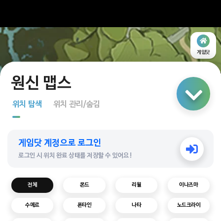
게임닷
링크 공유
위치 탐색
위치 관리/숨김
지도 탐색
게임닷 계정으로 로그인
다중 선택
로그인 시 위치 완료 상태를 저장할 수 있어요!
전체
몬드
리월
이나즈마
수메르
폰타인
나타
노드크라이