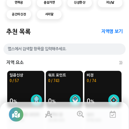
연하궁
층암거연
신성한 산
지난날
공간의 신전
서리달
추천 목록
지역명 보기
지역 요소
일곱신상
워프 포인트
비경
0 / 57
0 / 743
0 / 74
0
0
0
파도 배 워프 포인트
지맥의 꽃
낚시
37개 위치
253개 위치
97개 위치