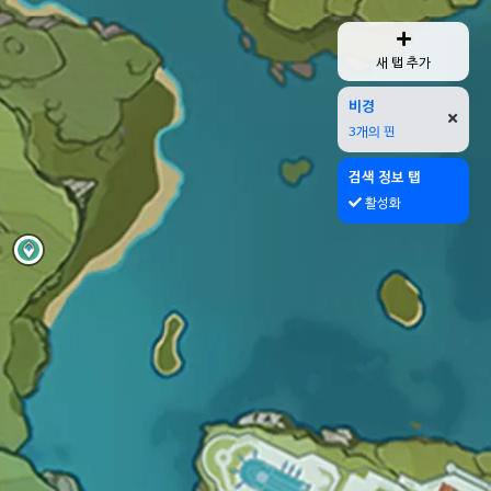
새 탭 추가
비경
3개의 핀
검색 정보 탭
활성화