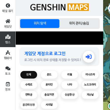
패널 접기
위치 탐색
위치 관리/숨김
게임닷
맵스
게임닷 계정으로 로그인
맵쉐어
로그인 시 위치 완료 상태를 저장할 수 있어요!
토크
전체
몬드
리월
이나즈마
수메르
폰타인
나타
노드크라이
정보
연하궁
층암거연
신성한 산
지난날
공간의 신전
서리달