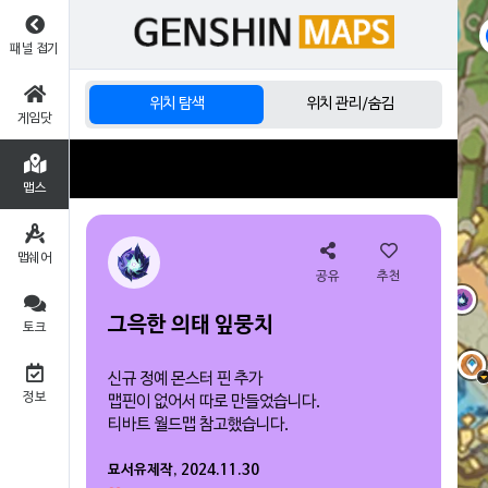
패널 접기
위치 탐색
위치 관리/숨김
게임닷
맵스
맵쉐어
공유
추천
그윽한 의태 잎뭉치
토크
신규 정예 몬스터 핀 추가
정보
맵핀이 없어서 따로 만들었습니다.
티바트 월드맵 참고했습니다.
묘서유제작, 2024.11.30