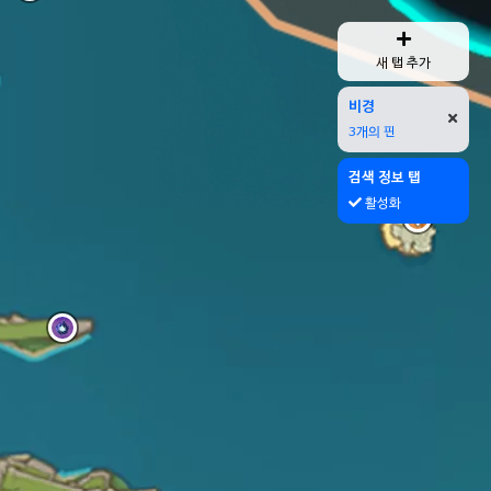
새 탭 추가
비경
3개의 핀
검색 정보 탭
활성화