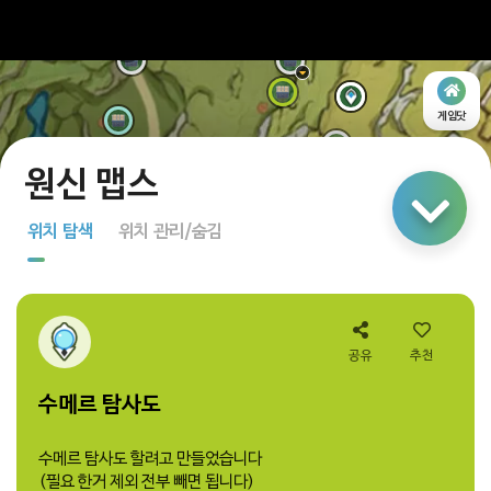
게임닷
링크 공유
위치 탐색
위치 관리/숨김
지도 탐색
다중 선택
공유
추천
수메르 탐사도
수메르 탐사도 할려고 만들었습니다
(필요 한거 제외 전부 빼면 됩니다)