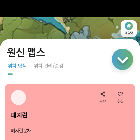
게임닷
링크 공유
위치 탐색
위치 관리/숨김
지도 탐색
다중 선택
공유
추천
폐지런
폐지런 2차