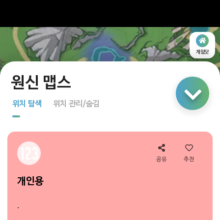
게임닷
링크 공유
위치 탐색
위치 관리/숨김
지도 탐색
다중 선택
공유
추천
개인용
.