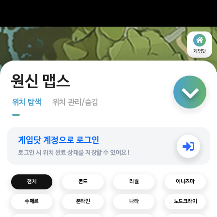
게임닷
링크 공유
위치 탐색
위치 관리/숨김
지도 탐색
게임닷 계정으로 로그인
다중 선택
로그인 시 위치 완료 상태를 저장할 수 있어요!
전체
몬드
리월
이나즈마
수메르
폰타인
나타
노드크라이