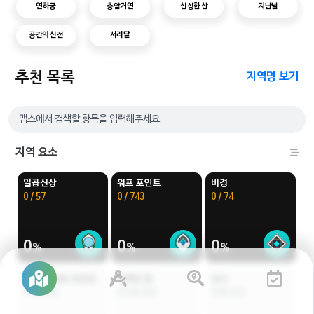
연하궁
층암거연
신성한 산
지난날
공간의 신전
서리달
추천 목록
지역명 보기
지역 요소
일곱신상
워프 포인트
비경
0 / 57
0 / 743
0 / 74
0
0
0
파도 배 워프 포인트
지맥의 꽃
낚시
37개 위치
253개 위치
97개 위치