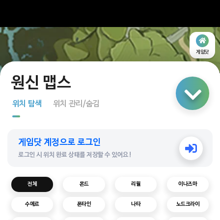
게임닷
링크 공유
위치 탐색
위치 관리/숨김
지도 탐색
게임닷 계정으로 로그인
다중 선택
로그인 시 위치 완료 상태를 저장할 수 있어요!
전체
몬드
리월
이나즈마
수메르
폰타인
나타
노드크라이