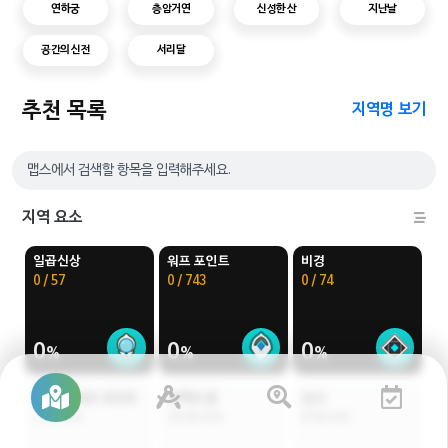
연하궁
층암거연
신성한 산
지난날
공간의 신전
서리달
추천 목록
지역명 보기
지역 요소
일곱신상
워프 포인트
비경
0 / 57
0 / 743
0 / 74
0
0
0
파도 배 워프 포인트
지맥의 꽃
낚시
37개 위치
253개 위치
97개 위치