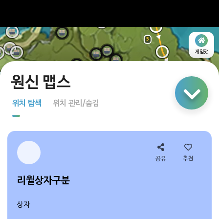
4
5
게임닷
6
링크 공유
7
위치 탐색
위치 관리/숨김
지도 탐색
다중 선택
공유
추천
리월상자구분
상자