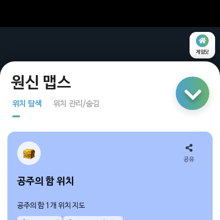
게임닷
링크 공유
위치 탐색
위치 관리/숨김
지도 탐색
다중 선택
공유
공주의 함 위치