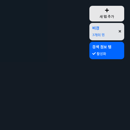
새 탭 추가
비경
3개의 핀
검색 정보 탭
활성화