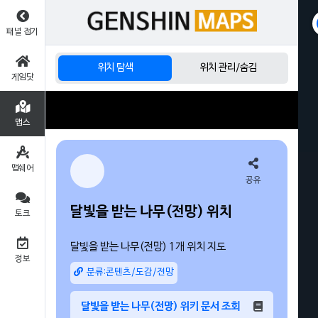
패널 접기
위치 탐색
위치 관리/숨김
게임닷
맵스
맵쉐어
공유
달빛을 받는 나무(전망) 위치
토크
정보
분류:콘텐츠/도감/전망
달빛을 받는 나무(전망) 위키 문서 조회