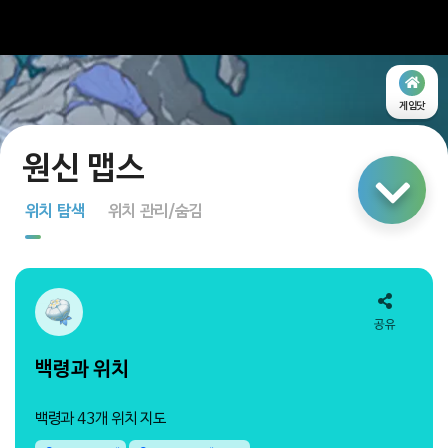
게임닷
링크 공유
위치 탐색
위치 관리/숨김
지도 탐색
다중 선택
공유
백령과 위치