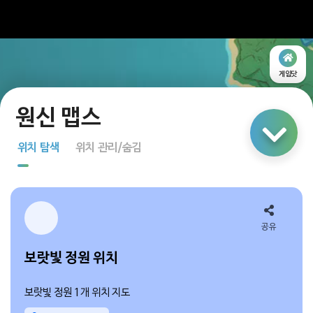
게임닷
링크 공유
위치 탐색
위치 관리/숨김
지도 탐색
다중 선택
공유
보랏빛 정원 위치