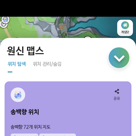
게임닷
링크 공유
위치 탐색
위치 관리/숨김
지도 탐색
다중 선택
공유
송백향 위치