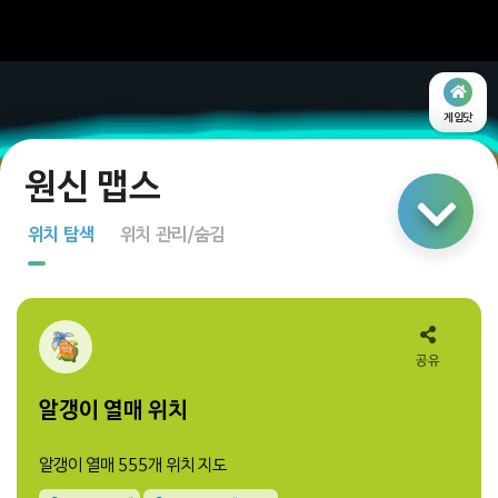
게임닷
링크 공유
위치 탐색
위치 관리/숨김
지도 탐색
다중 선택
공유
알갱이 열매 위치