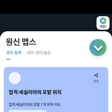
게임닷
링크 공유
위치 탐색
위치 관리/숨김
지도 탐색
다중 선택
공유
업적:세실리아의 모밭 위치