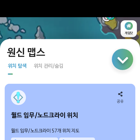
게임닷
링크 공유
위치 탐색
위치 관리/숨김
지도 탐색
다중 선택
공유
월드 임무/노드크라이 위치