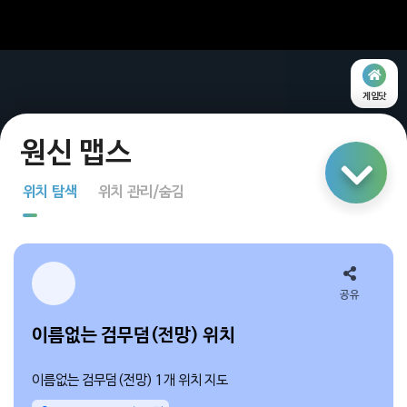
게임닷
링크 공유
위치 탐색
위치 관리/숨김
지도 탐색
다중 선택
공유
이름없는 검무덤(전망) 위치