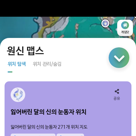
게임닷
링크 공유
위치 탐색
위치 관리/숨김
지도 탐색
다중 선택
공유
잃어버린 달의 신의 눈동자 위치