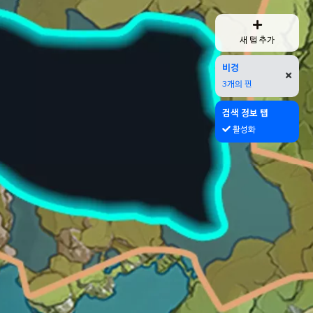
새 탭 추가
비경
3개의 핀
검색 정보 탭
활성화