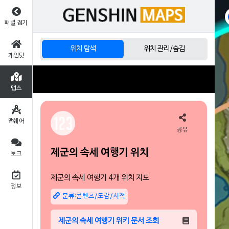
패널 접기
위치 탐색
위치 관리/숨김
게임닷
맵스
맵쉐어
공유
제군의 속세 여행기 위치
토크
정보
분류:콘텐츠/도감/서적
제군의 속세 여행기 위키 문서 조회