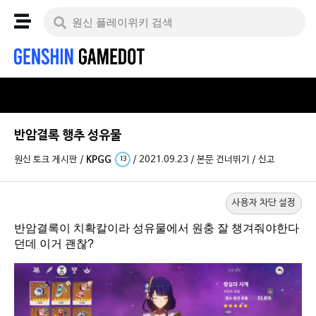
반암결록 행추 성유물
원신 토크 게시판
/
KPGG
/
2021.09.23
/
본문 건너뛰기
/
신고
13
사용자 차단 설정
반암결록이 치확칼이라 성유물에서 원충 잘 챙겨줘야한다
던데 이거 괜찮?