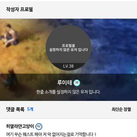
작성자 프로필
LV.38
루이테
38
한줄 소개를 설정하지 않은 유저 입니다.
댓글 목록
5개
최신순 정렬
히말라얀고양이
62
여기 무슨 퀘스트 해야 저 막 없어지는걸로 기억합니다ㅏ