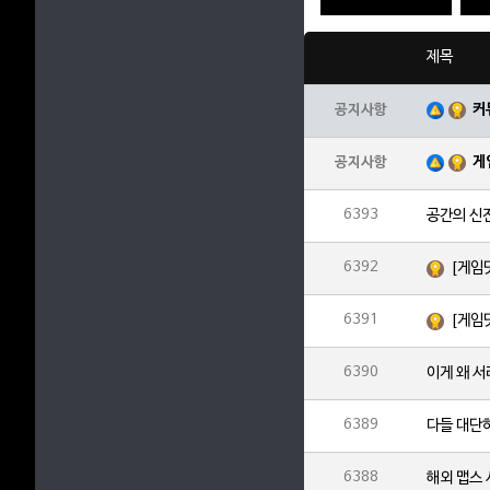
제목
커
공지사항
게
공지사항
6393
공간의 신
6392
[게임
6391
[게임
6390
이게 왜 
6389
다들 대단
6388
해외 맵스