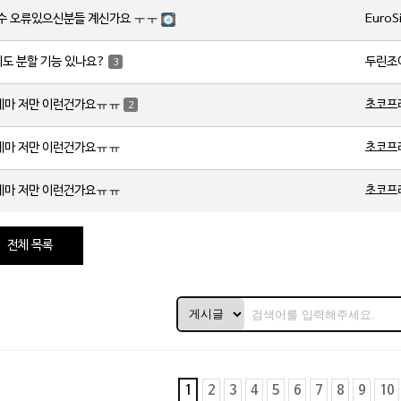
EuroS
갯수 오류있으신분들 계신가요 ㅜㅜ
두린조
지도 분할 기능 있나요?
3
초코프
레마 저만 이런건가요ㅠㅠ
2
초코프
레마 저만 이런건가요ㅠㅠ
초코프
레마 저만 이런건가요ㅠㅠ
전체 목록
1
2
3
4
5
6
7
8
9
10