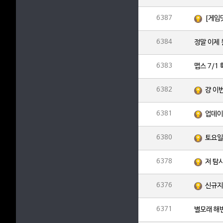
6387
[게임
6384
정말 이제
6383
맵스 7/1
6382
걍 이
6381
업데이
6380
6378
저 탐
6376
신규지
6371
별모래 해