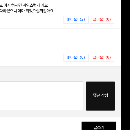
요 이거 하시면 자연스럽게 가요
깨셨다하셨으니 아마 되있으실꺼같아요
좋아요! (2)
싫어요; (0)
좋아요! (0)
싫어요; (0)
댓글 작성
글쓰기