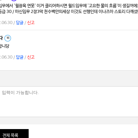
무에서 '월광욕 연못' 이거 클리어하시면 월드임무에 '고요한 물의 흐름'이 생길꺼에
등급 30 / 마신임무 2장3막 천수백안의세상 이것도 선행인데 이나즈마 스토리 다
.06.30 /
답글
/
신고
다
16
함니당
.06.30 /
답글
/
신고
전체 목록