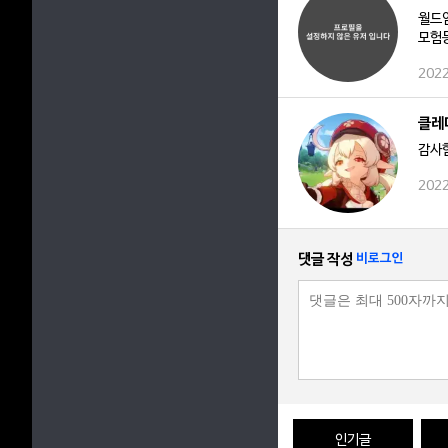
월드임
모험
2022
클레
감사
2022
댓글 작성
비로그인
인기글