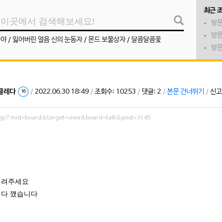
최근 
방문
방문
나야
/
잃어버린 얼음 신의 눈동자
/
몬드 보물상자
/
달콤달콤꽃
방문
클레다
/
2022.06.30 18:49
/
조회수: 10253
/
댓글: 2
/
본문 건너뛰기
/
신고
16
org/?mid=board&target=view&board=talk&post=3145
일려주세요
 다 깼습니다