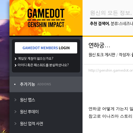
추천 검색어
,
분류:스네즈
연하궁…
원신 토크 게시판
/
작성자:
게임닷 계정이 없으신가요?
아이디 혹은 패스워드를 분실하셨나요?
http://genshin.gamedot.
원신 맵스
연하궁 어떻게 가는지 
원신 투데이
참고로 이나즈마 스토리
원신 업적 사전