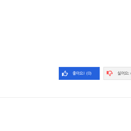
좋아요! (0)
싫어요; 