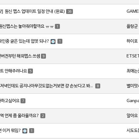
GAME
닷] 원신 맵스 업데이트 일정 안내 (완료)
36
플랑군
 원신맵스는 놓아줘야할까요 ㅠㅠ
1
하이포
 확인중 글은 있는데 업뎃 되나?
1
ETSE
번버전부턴 해외맵스 쓰셈
9
최애는
트 안해주려나요
5
별미맛
토요일저녁인데도 공지나아무것도없는거보면 걍 손놧다고 봐야하나요?
8
Ganp
사하고싶어요
7
알아요
역 언제 쯤 올라올까요?
2
시도도
변 이거 뭐임?
1