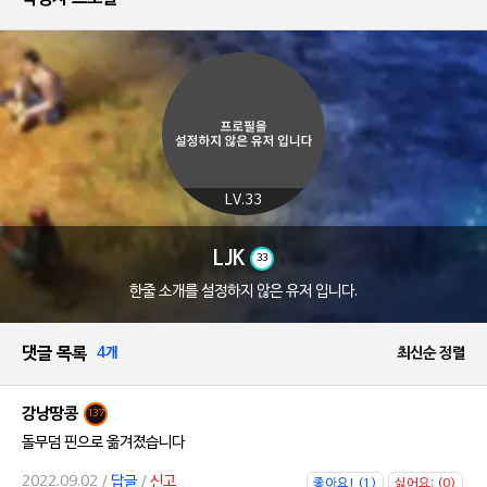
LV.33
LJK
33
한줄 소개를 설정하지 않은 유저 입니다.
댓글 목록
4개
최신순 정렬
강낭땅콩
137
돌무덤 핀으로 옮겨졌습니다
2022.09.02 /
답글
/
신고
좋아요! (1)
싫어요; (0)