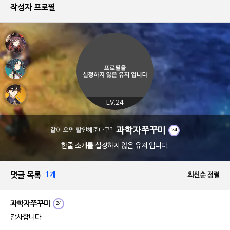
작성자 프로필
LV.24
과학자쭈꾸미
같이 오면 할인해준다구?
24
한줄 소개를 설정하지 않은 유저 입니다.
댓글 목록
1개
최신순 정렬
과학자쭈꾸미
24
감사합니다