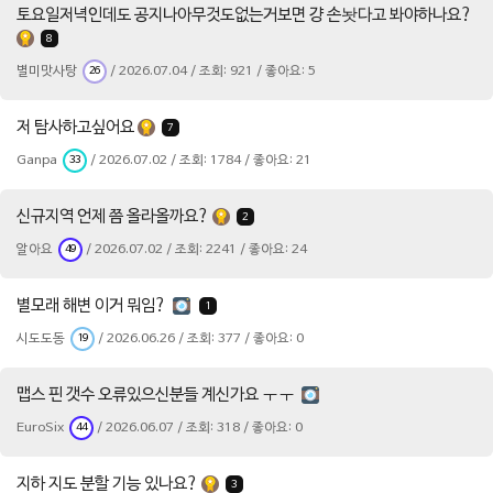
토요일저녁인데도 공지나아무것도없는거보면 걍 손놧다고 봐야하나요?
8
별미맛사탕
/ 2026.07.04 / 조회: 921 / 좋아요: 5
26
저 탐사하고싶어요
7
Ganpa
/ 2026.07.02 / 조회: 1784 / 좋아요: 21
33
신규지역 언제 쯤 올라올까요?
2
알아요
/ 2026.07.02 / 조회: 2241 / 좋아요: 24
49
별모래 해변 이거 뭐임?
1
시도도동
/ 2026.06.26 / 조회: 377 / 좋아요: 0
19
맵스 핀 갯수 오류있으신분들 계신가요 ㅜㅜ
EuroSix
/ 2026.06.07 / 조회: 318 / 좋아요: 0
44
지하 지도 분할 기능 있나요?
3