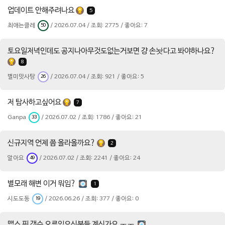
업데이트 안해주려나요
5
최애는클레
/ 2026.07.04 / 조회: 2775 / 좋아요: 7
50
토요일저녁인데도 공지나아무것도없는거보면 걍 손놧다고 봐야하나요?
8
별미맛사탕
/ 2026.07.04 / 조회: 921 / 좋아요: 5
26
저 탐사하고싶어요
7
Ganpa
/ 2026.07.02 / 조회: 1786 / 좋아요: 21
33
신규지역 언제 쯤 올라올까요?
2
알아요
/ 2026.07.02 / 조회: 2241 / 좋아요: 24
49
별모래 해변 이거 뭐임?
1
시도도동
/ 2026.06.26 / 조회: 377 / 좋아요: 0
19
맵스 핀 갯수 오류있으신분들 계신가요 ㅜㅜ