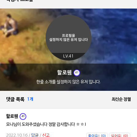
LV.41
할로웬
41
한줄 소개를 설정하지 않은 유저 입니다.
댓글 목록
1개
최신순 정렬
할로웬
41
모나님이 도와주셨습니다 정말 감사합니다 ㅎㅎ!
2022.10.16 /
답글
/
신고
좋아요! (0)
싫어요; (0)