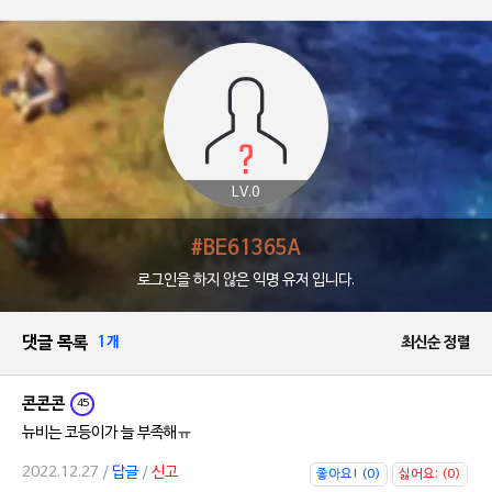
LV.0
#BE61365A
로그인을 하지 않은 익명 유저 입니다.
댓글 목록
1개
최신순 정렬
콘콘콘
45
뉴비는 코등이가 늘 부족해ㅠ
2022.12.27 /
답글
/
신고
좋아요! (0)
싫어요; (0)