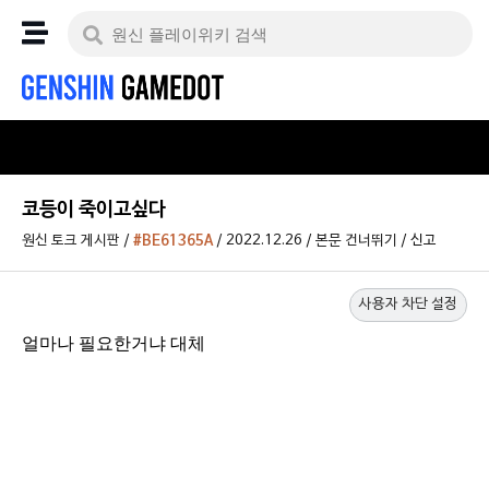
코등이 죽이고싶다
원신 토크 게시판
/
#BE61365A
/
2022.12.26
/
본문 건너뛰기
/
신고
사용자 차단 설정
얼마나 필요한거냐 대체