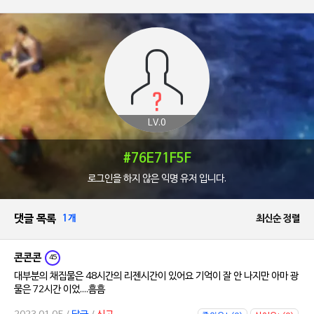
LV.0
#76E71F5F
로그인을 하지 않은 익명 유저 입니다.
댓글 목록
1개
최신순 정렬
콘콘콘
45
대부분의 채집물은 48시간의 리젠시간이 있어요 기억이 잘 안 나지만 아마 광
물은 72시간 이었....흠흠