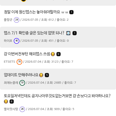
정말 이제 원신맵스는 놓아줘야할까요 ㅠㅠ
1
플랑군
/ 2026.07.05 / 조회: 612 / 좋아요: 2
24
맵스 7/1 확인중 글은 있는데 업뎃 되나?
1
하이포
/ 2026.07.05 / 조회: 451 / 좋아요: 0
40
걍 이번버전부턴 해외맵스 쓰셈
9
ETSETS
/ 2026.07.04 / 조회: 3123 / 좋아요: 7
70
업데이트 안해주려나요
5
최애는클레
/ 2026.07.04 / 조회: 2685 / 좋아요: 7
50
토요일저녁인데도 공지나아무것도없는거보면 걍 손놧다고 봐야하나요?
8
별미맛사탕
/ 2026.07.04 / 조회: 909 / 좋아요: 5
26