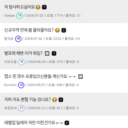
저 탐사하고싶어요
7
Ganpa
/ 2026.07.02 / 조회: 1774 / 좋아요: 21
33
신규지역 언제 쯤 올라올까요?
2
알아요
/ 2026.07.02 / 조회: 2232 / 좋아요: 24
49
별모래 해변 이거 뭐임?
1
시도도동
/ 2026.06.26 / 조회: 370 / 좋아요: 0
19
맵스 핀 갯수 오류있으신분들 계신가요 ㅜㅜ
EuroSix
/ 2026.06.07 / 조회: 308 / 좋아요: 0
44
지하 지도 분할 기능 있나요?
3
두린조아
/ 2026.05.23 / 조회: 617 / 좋아요: 5
21
레벨업 딜레마 저만 이런건가요ㅠㅠ
2