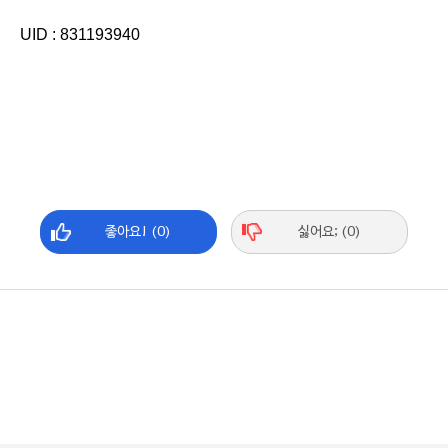
UID : 831193940
좋아요! (0)
싫어요; (0)