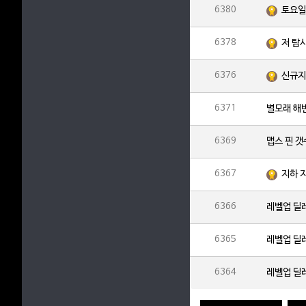
6380
6378
저 탐
6376
신규지
6371
별모래 해
6369
맵스 핀 
6367
지하 
6366
레벨업 딜
6365
레벨업 딜
6364
레벨업 딜