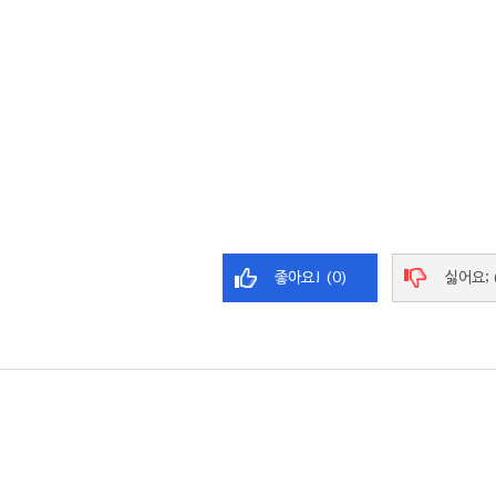
좋아요! (0)
싫어요; 