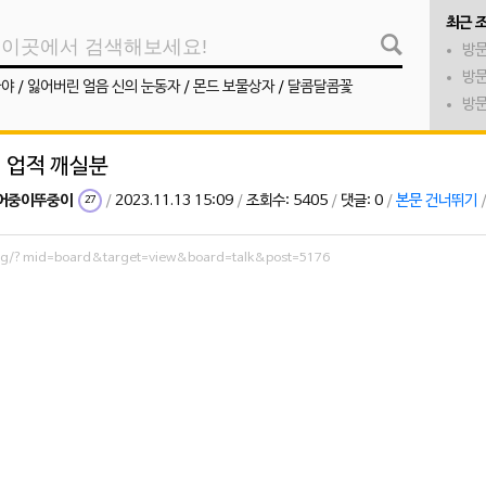
최근 
방문
방문
나야
/
잃어버린 얼음 신의 눈동자
/
몬드 보물상자
/
달콤달콤꽃
방문
 업적 깨실분
어중이뚜중이
/
2023.11.13 15:09
/
조회수: 5405
/
댓글: 0
/
본문 건너뛰기
27
org/?mid=board&target=view&board=talk&post=5176