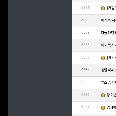
6391
[게임
6390
이게 왜 
6389
다들 대단
6388
해외 맵스
6387
[게임
6384
정말 이제
6383
맵스 7/1
6382
걍 이
6381
업데이