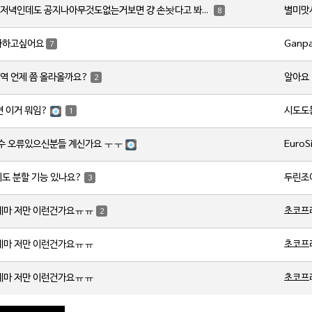
별미맛
토요일저녁인데도 공지나아무것도없는거보면 걍 손놧다고 봐야하나요?
8
Ganp
사하고싶어요
7
알아요
역 언제 쯤 올라올까요?
2
시도도
변 이거 뭐임?
1
EuroS
갯수 오류있으신분들 계신가요 ㅜㅜ
두린조
지도 분할 기능 있나요?
3
초코프
레마 저만 이런건가요ㅠㅠ
2
초코프
레마 저만 이런건가요ㅠㅠ
초코프
레마 저만 이런건가요ㅠㅠ