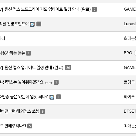
GAME
닷] 원신 맵스 노드크라이 지도 업데이트 일정 안내 (완료)
6
Lunas
서리달 전망포인트야
1
최애는
하다
BRO
 사용하라는 분들
1
GAME
닷] 원신 맵스 업데이트 일정 안내 (완료)
36
플랑군
 원신맵스는 놓아줘야할까요 ㅠㅠ
1
하이포
 확인중 글은 있는데 업뎃 되나?
1
ETSE
번버전부턴 해외맵스 쓰셈
9
최애는
트 안해주려나요
5