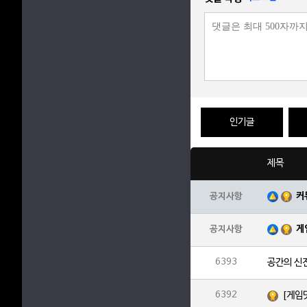
인기글
제목
커
공지사항
게
공지사항
6393
공간의 신
6392
[게임