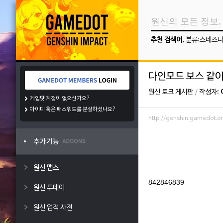
추천 검색어
,
분류:스네즈
다인모드 보스 같이
원신 토크 게시판
/
작성자:
게임닷 계정이 없으신가요?
아이디 혹은 패스워드를 분실하셨나요?
http://genshin.gamedot.
원신 맵스
842846839
원신 투데이
원신 업적 사전