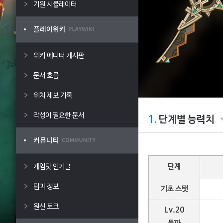
기원 시뮬레이터
위키 에디터 게시판
문서 흐름
위치 제보 기록
작성이 필요한 문서
1.
단계별 능력치
단계
게임닷 인기글
팁과 정보
기초 스탯
원신 토크
Lv.20