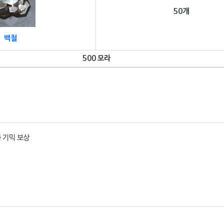
50개
백철
500 모라
 기믹 보상