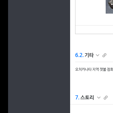
6.2.
기타
오치카나타 지역 잿불 점화
7.
스토리