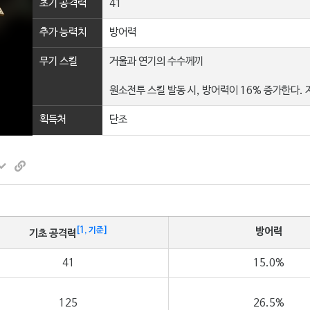
초기 공격력
41
추가 능력치
방어력
무기 스킬
거울과 연기의 수수께끼
원소전투 스킬 발동 시, 방어력이 16% 증가한다. 지
획득처
단조
[1, 기준]
방어력
기초 공격력
41
15.0%
125
26.5%