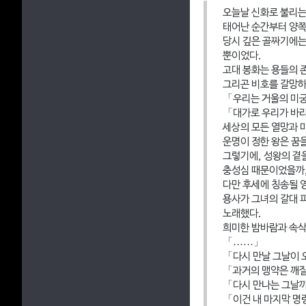
오늘날 신화로 불리는 
태어난 순간부터 양쪽
당시 깊은 골짜기에는
뿐이었다.
고대 봉화는 용들의 
그리곤 비호를 갈망하
「우리는 거울의 미궁
「대가로 우리가 바라
세상의 모든 열망과 
운명이 정한 왕은 꿈
그렇기에, 성왕의 곁
충성심 때문이었을까,
다만 후세에 칭송될 영
용사가 그녀의 갈대 
노래했다.
희미한 밤바람과 속삭
「……」
「다시 만날 그날이 
「과거의 맹약은 깨질
「다시 만나는 그날까지
「이건 내 마지막 명