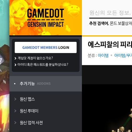
추천 검색어
,
몬드 보물상자
에스피찰의 피
분류 :
아이템
아이템/무
게임닷 계정이 없으신가요?
아이디 혹은 패스워드를 분실하셨나요?
원신 맵스
원신 투데이
원신 업적 사전