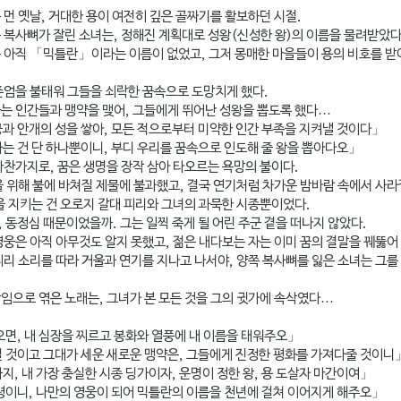
먼 옛날, 거대한 용이 여전히 깊은 골짜기를 활보하던 시절.
 복사뼈가 잘린 소녀는, 정해진 계획대로 성왕(신성한 왕)의 이름을 물려받았다
 아직 「믹틀란」이라는 이름이 없었고, 그저 몽매한 마을들이 용의 비호를 받
존엄을 불태워 그들을 쇠락한 꿈속으로 도망치게 했다.
는 인간들과 맹약을 맺어, 그들에게 뛰어난 성왕을 뽑도록 했다…
과 안개의 성을 쌓아, 모든 적으로부터 미약한 인간 부족을 지켜낼 것이다」
는 건 단 하나뿐이니, 부디 우리를 꿈속으로 인도해 줄 왕을 뽑아다오」
마찬가지로, 꿈은 생명을 장작 삼아 타오르는 욕망의 불이다.
을 위해 불에 바쳐질 제물에 불과했고, 결국 연기처럼 차가운 밤바람 속에서 사라
을 지키는 건 오로지 갈대 피리와 그녀의 과묵한 시종뿐이었다.
 동정심 때문이었을까. 그는 일찍 죽게 될 어린 주군 곁을 떠나지 않았다.
웅은 아직 아무것도 알지 못했고, 젊은 내다보는 자는 이미 꿈의 결말을 꿰뚫어 
피리 소리를 따라 거울과 연기를 지나고 나서야, 양쪽 복사뼈를 잃은 소녀는 그를
임으로 엮은 노래는, 그녀가 본 모든 것을 그의 귓가에 속삭였다…
오면, 내 심장을 찌르고 봉화와 열풍에 내 이름을 태워주오」
 것이고 그대가 세운 새로운 맹약은, 그들에게 진정한 평화를 가져다줄 것이니
, 내 가장 충실한 시종 딩가이자, 운명이 정한 왕, 용 도살자 마간이여」
령이니, 나만의 영웅이 되어 믹틀란의 이름을 천년에 걸쳐 이어지게 해주오」