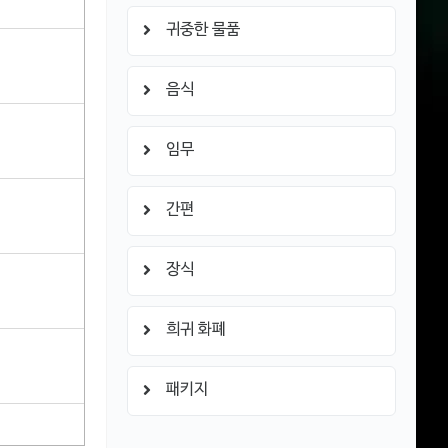
귀중한 물품
음식
임무
간편
장식
희귀 화폐
패키지