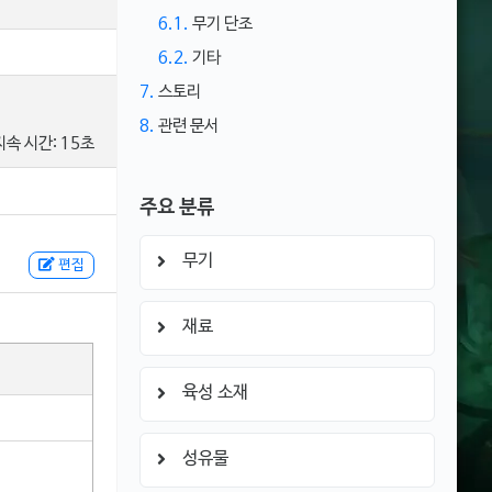
6.1.
무기 단조
6.2.
기타
7.
스토리
8.
관련 문서
속 시간: 15초
주요 분류
무기
편집
재료
육성 소재
성유물