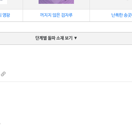
의 영광
꺼지지 않은 검자루
난폭한 송곳
단계별 돌파 소재 보기
▼