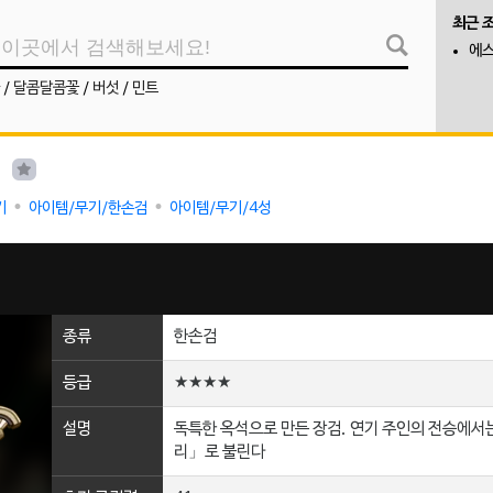
최근 
에스
/
달콤달콤꽃
/
버섯
/
민트
리
기
아이템/무기/한손검
아이템/무기/4성
종류
한손검
등급
★★★★
설명
독특한 옥석으로 만든 장검. 연기 주인의 전승에서
리」로 불린다