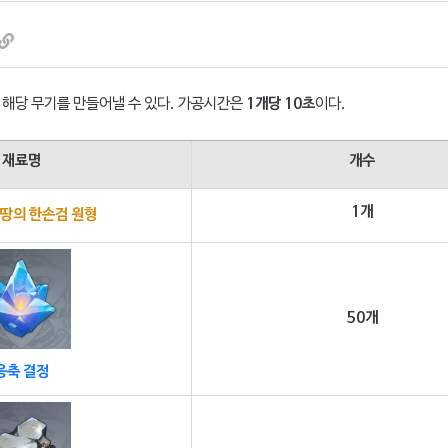
해당 무기를 만들어낼 수 있다. 가공시간은
1개당 10초
이다.
재료명
개수
1개
땅의 한손검 원형
50개
응축 결정