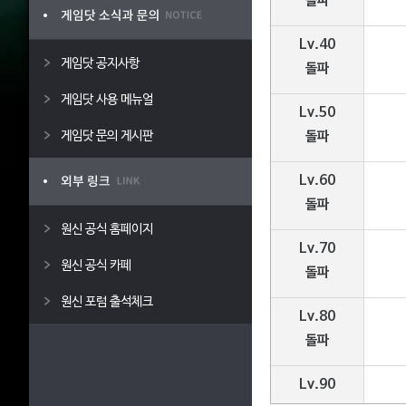
돌파
Lv.40
게임닷 공지사항
돌파
게임닷 사용 메뉴얼
Lv.50
게임닷 문의 게시판
돌파
Lv.60
돌파
원신 공식 홈페이지
Lv.70
원신 공식 카페
돌파
원신 포럼 출석체크
Lv.80
돌파
Lv.90