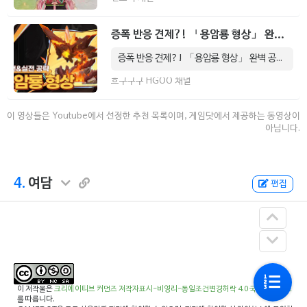
증폭 반응 견제?! 「용암룡 형상」 완벽 공략!
증폭 반응 견제?! 「용암룡 형상」 완벽 공략! 5 分 15 秒.
흐구구구 HGOO 채널
이 영상들은 Youtube에서 선정한 추천 목록이며, 게임닷에서 제공하는 동영상이
아닙니다.
4.
여담
편집
이 저작물은
크리에이티브 커먼즈 저작자표시-비영리-동일조건변경허락 4.0 국제 라이선스
를 따릅니다.