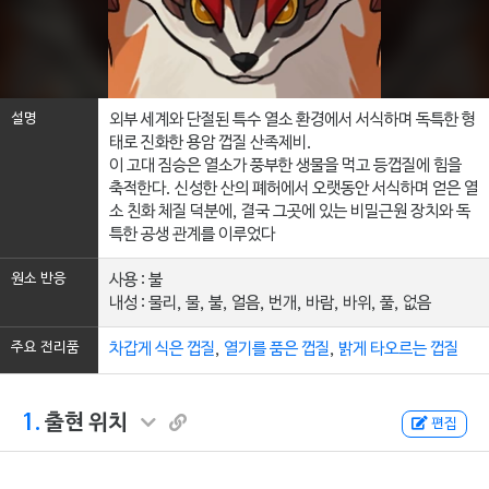
설명
외부 세계와 단절된 특수 열소 환경에서 서식하며 독특한 형
태로 진화한 용암 껍질 산족제비.
이 고대 짐승은 열소가 풍부한 생물을 먹고 등껍질에 힘을
축적한다. 신성한 산의 폐허에서 오랫동안 서식하며 얻은 열
소 친화 체질 덕분에, 결국 그곳에 있는 비밀근원 장치와 독
특한 공생 관계를 이루었다
원소 반응
사용 : 불
내성 : 물리, 물, 불, 얼음, 번개, 바람, 바위, 풀, 없음
주요 전리품
차갑게 식은 껍질
,
열기를 품은 껍질
,
밝게 타오르는 껍질
1.
출현 위치
편집