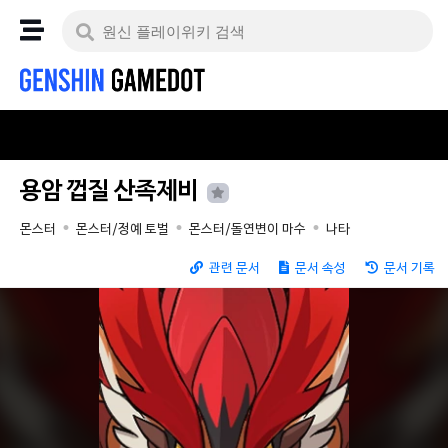
용암 껍질 산족제비
몬스터
몬스터/정예 토벌
몬스터/돌연변이 마수
나타
관련 문서
문서 속성
문서 기록