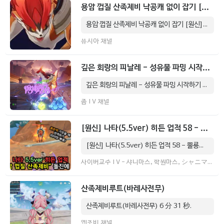
용암 껍질 산족제비 낙공캐 없이 잡기 [원신]
용암 껍질 산족제비 낙공캐 없이 잡기 [원신] 29 秒.
퓨시아 채널
깊은 회랑의 피날레 - 성유물 파밍 시작하기 (🧊스커크, 황폐한 조선소 - 용암 껍질 산족제비)
깊은 회랑의 피날레 - 성유물 파밍 시작하기 (🧊스커크, 황폐한 조선소 - 용암 껍질 산족제비) 1 分 7 秒.
촙TV 채널
[원신] 나타(5.5ver) 히든 업적 58 - 뿔룡의 돌진 ("용암 껍질 산족제비"의 돌진을 "비옥한 터전" 캐릭터로 반격하기)
[원신] 나타(5.5ver) 히든 업적 58 - 뿔룡의 돌진 ("용암 껍질 산족제비"의 돌진을 "비옥한 터전" 캐릭터로 반격하기) 49 秒.
사이버교주TV - 샤니마스, 학원마스, シャニマス, シャニソン 채널
산족제비루트(바레사전무)
산족제비루트(바레사전무) 6 分 31 秒.
엔초비 채널