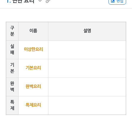
1.
연관 요리
편집
구
이름
설명
분
실
이상한요리
패
기
기본요리
본
완
완벽요리
벽
특
특제요리
제