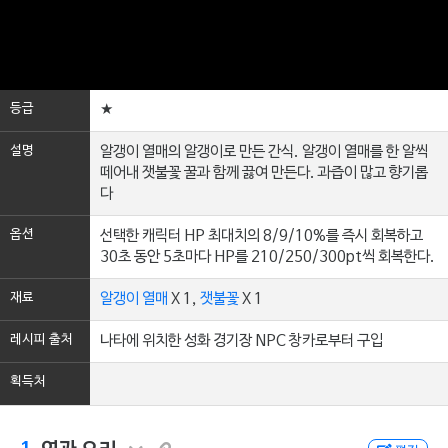
등급
★
설명
알갱이 열매의 알갱이로 만든 간식. 알갱이 열매를 한 알씩
떼어내 잿불꽃 꿀과 함께 끓여 만든다. 과즙이 많고 향기롭
다
옵션
선택한 캐릭터 HP 최대치의 8/9/10%를 즉시 회복하고
30초 동안 5초마다 HP를 210/250/300pt씩 회복한다.
재료
알갱이 열매
X 1,
잿불꽃
X 1
레시피 출처
나타에 위치한 성화 경기장 NPC 창카로부터 구입
획득처