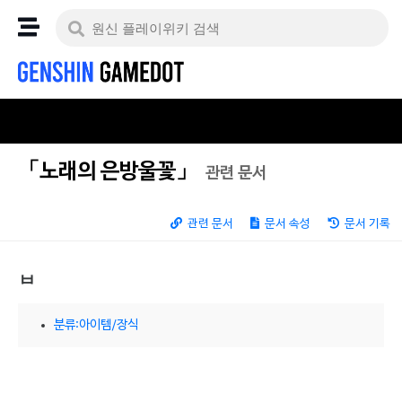
「노래의 은방울꽃」
관련 문서
관련 문서
문서 속성
문서 기록
ㅂ
분류:아이템/장식