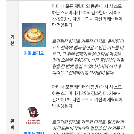
파티 내 모든 캐릭터의 등반/대시 시 소모
하는 스태미나가 20% 감소한다. 지속 시
간: 900초. 다인 모드 시 자신의 캐릭터에
만 적용된다
기
로맨틱한 향기로 가득한 디저트. 준비된 타
본
르트 반죽에 잼과 풍선귤로 만든 커드를 바
과일 트리오
르고, 그 위에 껍데기를 올린 다음 머랭을
얹어 오븐에 구워낸다. 삼중 꽃향기와 과일
향을 한 번에 즐길 수 있어서 저녁 식사 후
디저트로 선택하기에 모자람이 없다
파티 내 모든 캐릭터의 등반/대시 시 소모
하는 스태미나가 25% 감소한다. 지속 시
간: 900초. 다인 모드 시 자신의 캐릭터에
만 적용된다
완
로맨틱한 향기로 가득한 디저트. 달콤한 향
벽
이 감도는 바삭바삭한 껍질과 입 안 가득 퍼