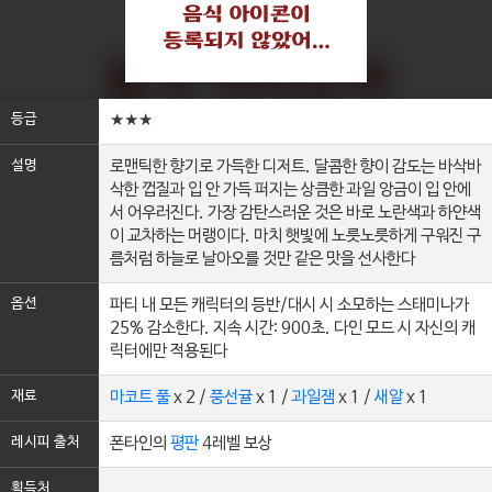
등급
★★★
설명
로맨틱한 향기로 가득한 디저트. 달콤한 향이 감도는 바삭바
삭한 껍질과 입 안 가득 퍼지는 상큼한 과일 앙금이 입 안에
서 어우러진다. 가장 감탄스러운 것은 바로 노란색과 하얀색
이 교차하는 머랭이다. 마치 햇빛에 노릇노릇하게 구워진 구
름처럼 하늘로 날아오를 것만 같은 맛을 선사한다
옵션
파티 내 모든 캐릭터의 등반/대시 시 소모하는 스태미나가
25% 감소한다. 지속 시간: 900초. 다인 모드 시 자신의 캐
릭터에만 적용된다
재료
마코트 풀
x 2 /
풍선귤
x 1 /
과일잼
x 1 /
새알
x 1
레시피 출처
폰타인의
평판
4레벨 보상
획득처