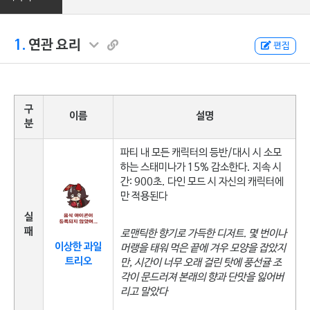
1.
연관 요리
편집
구
이름
설명
분
파티 내 모든 캐릭터의 등반/대시 시 소모
하는 스태미나가 15% 감소한다. 지속 시
간: 900초. 다인 모드 시 자신의 캐릭터에
만 적용된다
실
패
로맨틱한 향기로 가득한 디저트. 몇 번이나
이상한 과일
머랭을 태워 먹은 끝에 겨우 모양을 잡았지
트리오
만, 시간이 너무 오래 걸린 탓에 풍선귤 조
각이 문드러져 본래의 향과 단맛을 잃어버
리고 말았다