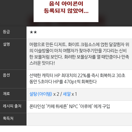
등급
★★
설명
머랭으로 만든 디저트. 화이트 크림소스에 얹힌 달걀흰자 위
의 이슬방울이 마치 여행자가 찾아주기만을 기다리는 신비
한 보물처럼 보인다. 화려한 보물상자를 열 때만큼이나 만족
스러운 맛이다!
옵션
선택한 캐릭터 HP 최대치의 22%를 즉시 회복하고 30초
동안 5초마다 HP를 470pt씩 회복한다
재료
설탕(아이템)
x 2 /
새알
x 1
레시피 출처
폰타인성 '카페 뤼세른' NPC '아루에' 에게 구입
획득처