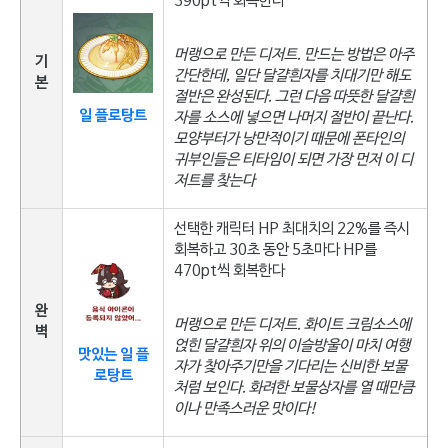
390pt씩 회복한다
머랭으로 만든 디저트. 만드는 방법은 아주
기
간단한데, 일단 달걀흰자를 치대기만 해도
본
절반은 완성된다. 그런 다음 따뜻한 달걀흰
일 플로탕트
자를 소스에 넣으면 나머지 절반이 끝난다.
모양부터가 낭만적이기 때문에 폰타인의
귀부인들은 티타임이 되면 가장 먼저 이 디
저트를 찾는다
선택한 캐릭터 HP 최대치의 22%를 즉시
회복하고 30초 동안 5초마다 HP를
470pt씩 회복한다
완
머랭으로 만든 디저트. 화이트 크림소스에
벽
얹힌 달걀흰자 위의 이슬방울이 마치 여행
맛있는 일 플
자가 찾아주기만을 기다리는 신비한 보물
로탕트
처럼 보인다. 화려한 보물상자를 열 때만큼
이나 만족스러운 맛이다!