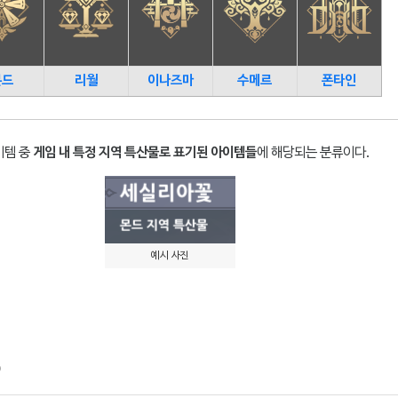
몬드
리월
이나즈마
수메르
폰타인
이템 중
게임 내 특정 지역 특산물로 표기된 아이템들
에 해당되는 분류이다.
예시 사진