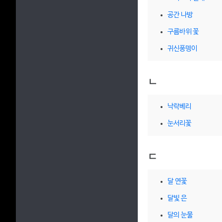
공간 나방
구름바위 꽃
귀신풍뎅이
ㄴ
낙락베리
눈서리꽃
ㄷ
달 연꽃
달빛 은
달의 눈물