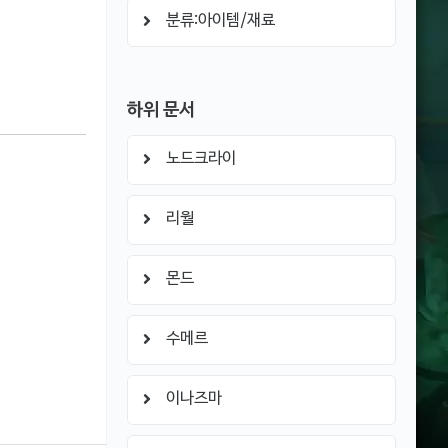
분류:아이템/재료
하위 문서
노드크라이
리월
몬드
수메르
이나즈마