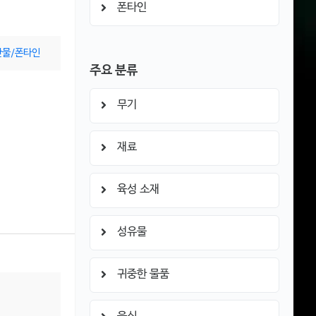
폰타인
산물/폰타인
주요 분류
무기
재료
육성 소재
성유물
귀중한 물품