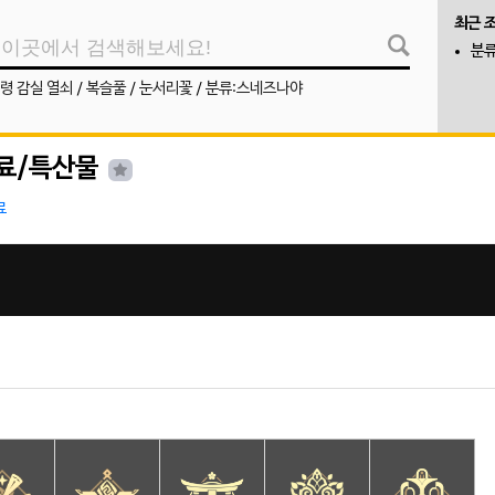
최근 
분류
령 감실 열쇠
/
복슬풀
/
눈서리꽃
/
분류:스네즈나야
료/특산물
료