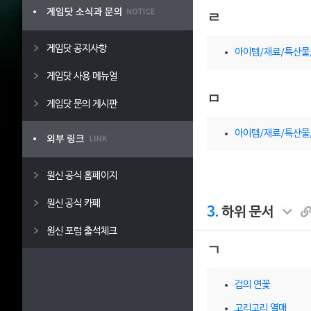
ㄹ
게임닷 공지사항
아이템/재료/특산물
게임닷 사용 메뉴얼
ㅁ
게임닷 문의 게시판
아이템/재료/특산물
원신 공식 홈페이지
원신 공식 카페
3.
하위 문서
원신 포럼 출석체크
ㄱ
겁의 연꽃
고리고리 열매