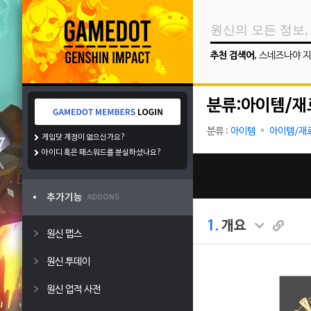
추천 검색어
,
스네즈나야 지
분류:아이템/재
분류 :
아이템
아이템/재
게임닷 계정이 없으신가요?
아이디 혹은 패스워드를 분실하셨나요?
1.
개요
원신 맵스
원신 투데이
원신 업적 사전