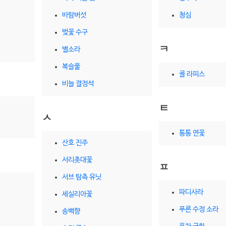
바람버섯
청심
벚꽃 수구
ㅋ
별소라
복슬풀
콜 라피스
비늘 결정석
ㅌ
ㅅ
통통 연꽃
산호 진주
서리촛대꽃
ㅍ
서브 탐측 유닛
파디사라
세실리아꽃
푸른 수정 소라
송백향