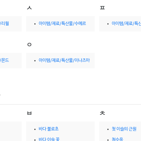
ㅅ
ㅍ
/리월
아이템/재료/특산물/수메르
아이템/재료/특
ㅇ
/몬드
아이템/재료/특산물/이나즈마
ㅂ
ㅊ
바다 불로초
첫 이슬의 근원
바다 이슬 꽃
청수옥