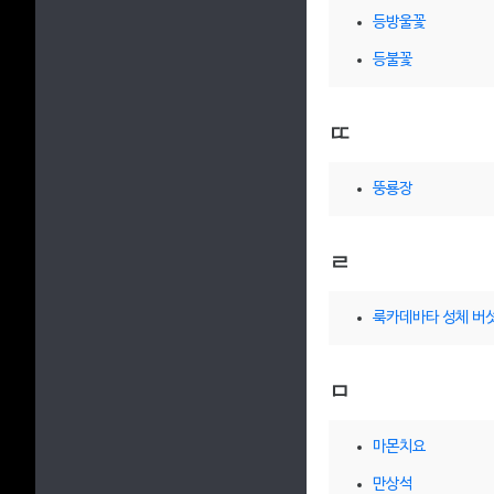
등방울꽃
등불꽃
ㄸ
뚱룡장
ㄹ
룩카데바타 성체 버
ㅁ
마몬치요
만상석