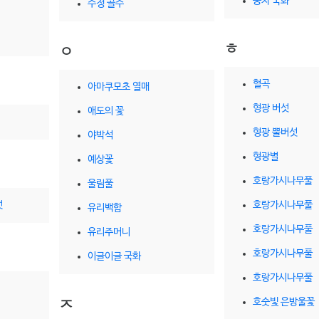
풍차 국화
수정 골수
ㅎ
ㅇ
혈곡
아마쿠모초 열매
형광 버섯
애도의 꽃
형광 뿔버섯
야박석
형광별
예상꽃
호랑가시나무풀
울림풀
섯
호랑가시나무풀
유리백합
호랑가시나무풀
유리주머니
호랑가시나무풀
이글이글 국화
호랑가시나무풀
호숫빛 은방울꽃
ㅈ