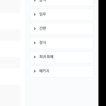
음식
임무
간편
장식
희귀 화폐
패키지