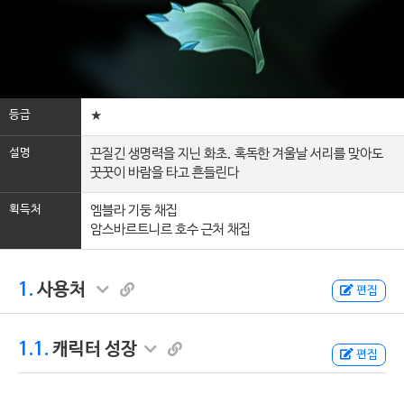
등급
★
설명
끈질긴 생명력을 지닌 화초. 혹독한 겨울날 서리를 맞아도
꿋꿋이 바람을 타고 흔들린다
획득처
엠블라 기둥 채집
암스바르트니르 호수 근처 채집
1.
사용처
편집
1.1.
캐릭터 성장
편집