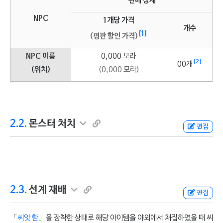
판매 상세
NPC
1개당 가격
개수
[1]
(평판 할인 가격)
NPC 이름
0,000 모라
[2]
00개
(위치)
(0,000 모라)
2.2.
몬스터 처치
편집
2.3.
선계 재배
편집
「
씨앗 함
」을 장착한 상태로 해당 아이템을 야외에서 채집하였을 때 씨