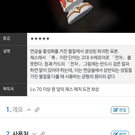
등급
★★★★★
설명
연금술 활성화를 거친 물질에서 생성된 희귀한 표본.
체스에서 「룩」이란 단어는 고대 수메르어로 「전차」를
뜻한다. 점괘 카드의 「전차」 그림에는 반드시 검은 말과
하얀 말이 있어야 하는데, 이는 연금술에서 상반되는 성질을
가진 물질을 다룰 때 사용하는 균형의 원리와 같다
획득처
Lv.70 이상 문 앞의 체스 매치 도전 보상
1.
개요
편집
2.
사용처
편집