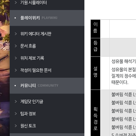
기원 시뮬레이터
이
름
위키 에디터 게시판
등
문서 흐름
급
위치 제보 기록
성유물 해석기
설
성유물의 본질
작성이 필요한 문서
명
질계의 정수에
때문이다.
불벼림 석륜 L
게임닷 인기글
불벼림 석륜 L
획
불벼림 석륜 L
팁과 정보
득
불벼림 석륜 L
경
원신 토크
불벼림 석륜 L
로
5.0 버전 진