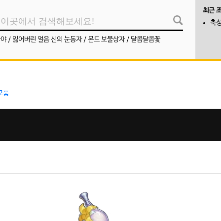
최근 
축성
나야
/
잃어버린 얼음 신의 눈동자
/
몬드 보물상자
/
달콤달콤꽃
모품