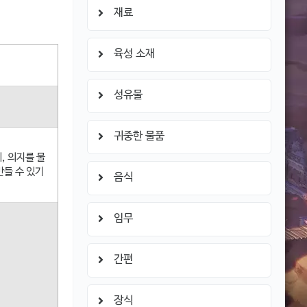
재료
육성 소재
성유물
귀중한 물품
, 의지를 물
만들 수 있기
음식
임무
간편
장식