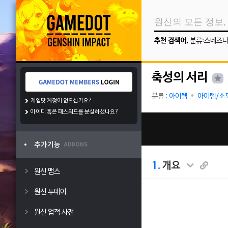
추천 검색어
,
분류:스네즈
축성의 서리
분류 :
아이템
아이템/소
게임닷 계정이 없으신가요?
아이디 혹은 패스워드를 분실하셨나요?
1.
개요
원신 맵스
원신 투데이
원신 업적 사전