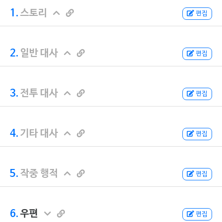
1.
스토리
편집
2.
일반 대사
편집
3.
전투 대사
편집
4.
기타 대사
편집
5.
작중 행적
편집
6.
우편
편집