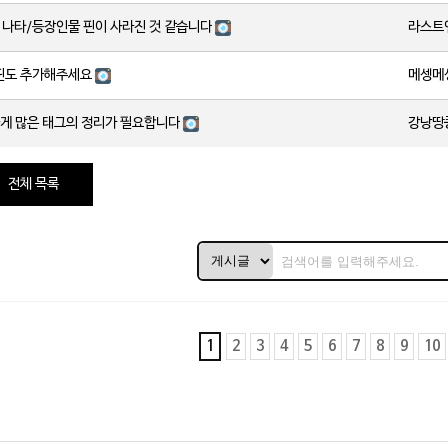
라스트
)나타/등장인물 핀이 사라진 것 같습니다
메셍메
핀도 추가해주세요
강낭땅
게 많은 태그의 정리가 필요합니다
전체 목록
1
2
3
4
5
6
7
8
9
10