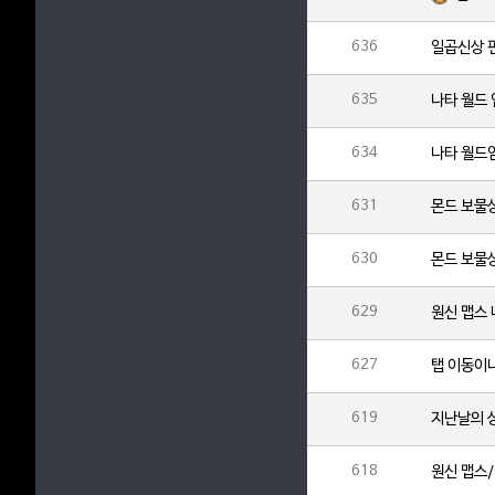
636
일곱신상 
635
나타 월드
634
나타 월드
631
몬드 보물상
630
몬드 보물
629
627
탭 이동이
619
지난날의 
618
원신 맵스