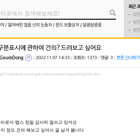
최근 
방문
방문
나야
/
잃어버린 얼음 신의 눈동자
/
몬드 보물상자
/
달콤달콤꽃
방문
 구분표시에 관하여 건의?드려보고 싶어요
GeumDong
/
2022.11.07 14:33
/
조회수: 1373
/
댓글: 3
/
본문 건너뛰기
21
org/?mid=board&target=view&board=playwiki&post=454
뉴비로서 맵스 정말 감사히 잘쓰고 있어요
지 정도 건의 해보고 싶어서 글 남겨 봅니다