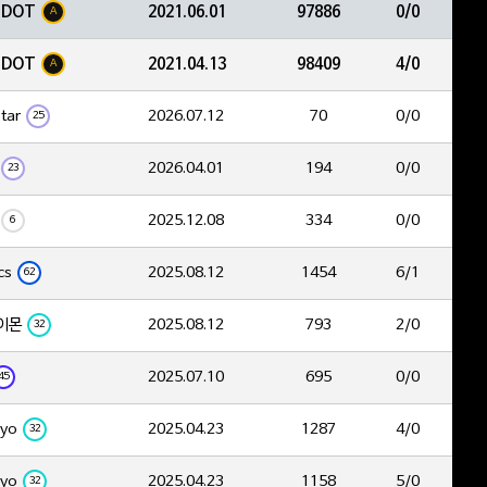
EDOT
2021.06.01
97886
0/0
A
EDOT
2021.04.13
98409
4/0
A
tar
2026.07.12
70
0/0
25
2026.04.01
194
0/0
23
2025.12.08
334
0/0
6
cs
2025.08.12
1454
6/1
62
이몬
2025.08.12
793
2/0
32
2025.07.10
695
0/0
45
yo
2025.04.23
1287
4/0
32
yo
2025.04.23
1158
5/0
32