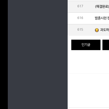
617
(해결완료
616
밤혼시련 
615
과도하
인기글