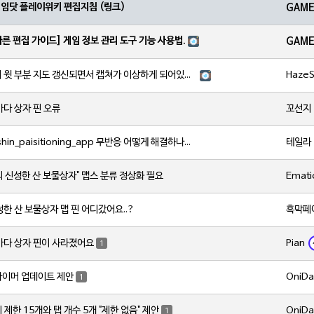
게임닷 플레이위키 편집지침 (링크)
GAM
빠른 편집 가이드] 게임 정보 관리 도구 기능 사용법.
GAM
HazeS
노드크라이 윗 부분 지도 갱신되면서 캡쳐가 이상하게 되어있는거같습니다
꼬선지
다 상자 핀 오류
테일라
원신 genshin_paisitioning_app 무반응 어떻게 해결하나요?
Emati
의 신성한 산 보물상자" 맵스 분류 정상화 필요
흑막페
한 산 보물상자 맵 핀 어디갔어요..?
Pian
바다 상자 핀이 사라졌어요
1
OniDa
타이머 업데이트 제안
1
OniDa
 제한 15개와 탭 개수 5개 "제한 없음" 제안
1