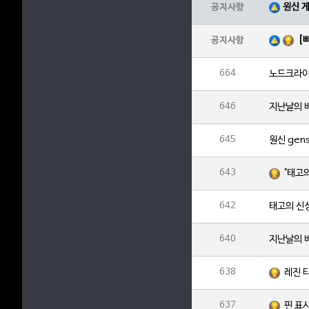
원신 
공지사항
[
공지사항
664
646
지난날의 바
645
643
"태고
642
태고의 신성
640
지난날의 
638
레진 
637
핀 표시