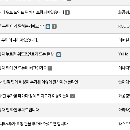
화공펑
핀에 워프 포인트 핀까지 포함되어있습니다
1
RCOO
 임무핀 이거 말하는거에요??
1
미애련
임무핀이 사라져있습니다.
YuHo
자 누르면 워프포인트가 뜨는 현상..
이나따
상자 핀이 안 뜨는데 버그인가요
1
눕이예
원신 맵스 내 업적 탭에 비경이 추가된 이슈에 관하여(+폰타인 비경 위치 오류)
화공펑
나 핀 추가할 때마다 강제로 지도가 이동되는데
2
아라라
상자 핀 확인 부탁드립니다
라스트
/나타/추가 요청 핀을 추가해주셨으면 합니다.