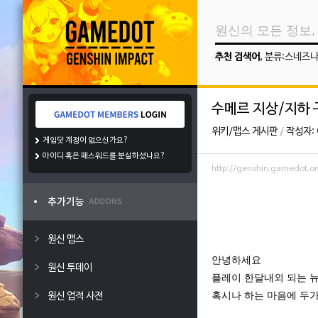
추천 검색어
,
분류:스네즈
수메르 지상/지하
위키/맵스 게시판
/
작성자:
게임닷 계정이 없으신가요?
아이디 혹은 패스워드를 분실하셨나요?
http://genshin.gamedot.
원신 맵스
안녕하세요
원신 투데이
플레이 한달내외 되는 
혹시나 하는 마음에 두가
원신 업적 사전