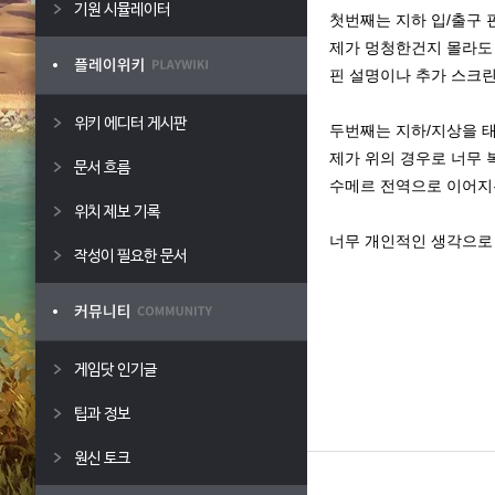
기원 시뮬레이터
첫번째는 지하 입/출구 
제가 멍청한건지 몰라도
핀 설명이나 추가 스크
위키 에디터 게시판
두번째는 지하/지상을 
제가 위의 경우로 너무 
문서 흐름
수메르 전역으로 이어지는
위치 제보 기록
너무 개인적인 생각으로
작성이 필요한 문서
게임닷 인기글
팁과 정보
원신 토크