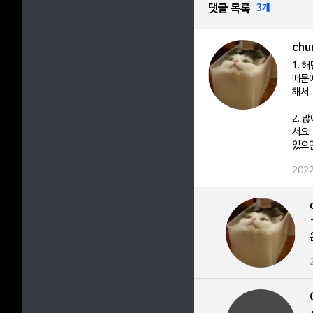
댓글 목록
3개
chu
1. 
때문에
해서.
2. 
서요.
있으면
2022