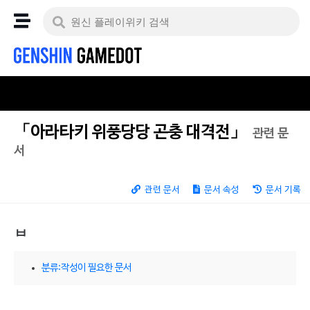
「아라타키 위풍당당 곤충 대격전」
관련 문
서
관련 문서
문서 속성
문서 기록
ㅂ
분류:작성이 필요한 문서