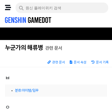
누군가의 해류병
관련 문서
관련 문서
문서 속성
문서 기록
ㅂ
분류:아이템/임무
ㅇ