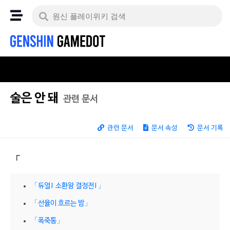
술은 안 돼
관련 문서
관련 문서
문서 속성
문서 기록
「
「듀얼! 소환왕 결정전!」
「선율이 흐르는 밤」
「폭죽통」