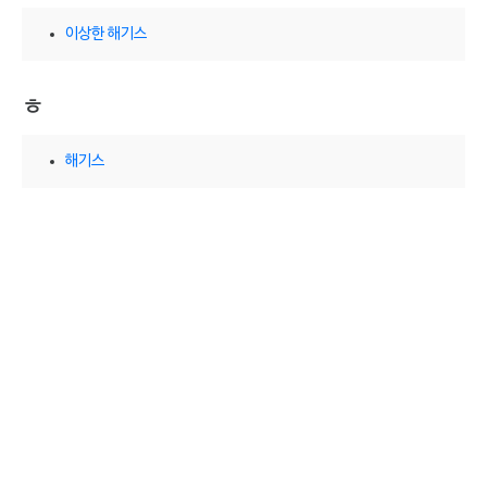
이상한 해기스
ㅎ
해기스